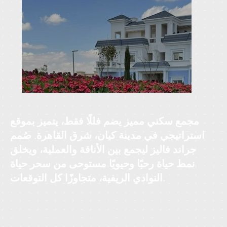
مجمع سكني مميز يضم فللًا فقط، يتميز بموقع
استراتيجي في مدينة كيان، شرق القاهرة. صُمم
جراند فاليز ليجمع بين الأناقة والعملية، ويخلق
نمط حياة رحبًا وحيويًا مستوحى من سحر حياة
النوادي الريفية، متجاوزًا كل التوقعات.
تنتشر على مساحة 500 فدان مع 93٪ من المساحات المفتوحة و 15
واديًا مميزًا، وتحيط بكل فيلا مناظر طبيعية بانورامية وهدوء.